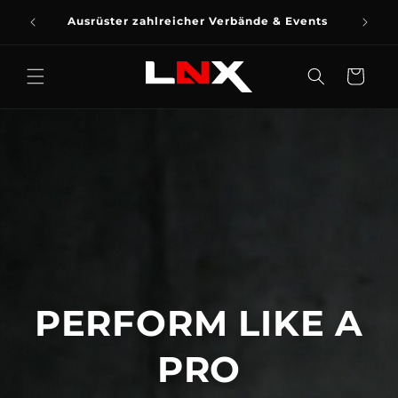
DIREKT
ZUM
Ausrüster zahlreicher Verbände & Events
INHALT
Warenkorb
PERFORM LIKE A
PRO