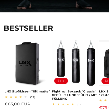
BESTSELLER
Sale
Sa
LNX Stoßkissen "Ultimatte"
Fightinc. Boxsack "Classic"
LNX S
GEFÜLLT / UNGEFÜLLT / MIT
"Perf
37
(37)
FÜLLUNG
Bewertungen
Normaler
€85,00 EUR
insgesamt
2
(2)
Verk
€79
Bewertungen