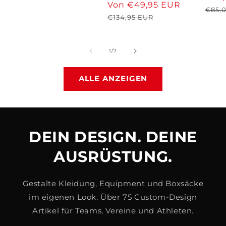
Preis
Verkaufspreis
Von €49,95 EUR
Normale
insgesamt
€85,
Preis
€134,95 EUR
von
1
/
7
ALLE ANZEIGEN
DEIN DESIGN. DEINE
AUSRÜSTUNG.
Gestalte Kleidung, Equipment und Boxsäcke
im eigenen Look. Über 75 Custom-Design
Artikel für Teams, Vereine und Athleten.