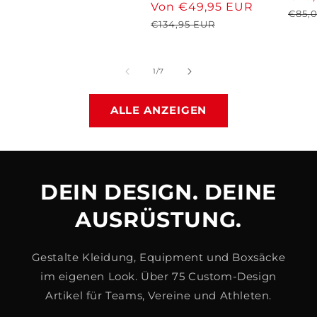
Preis
Verkaufspreis
Von €49,95 EUR
Normale
insgesamt
€85,
Preis
€134,95 EUR
von
1
/
7
ALLE ANZEIGEN
DEIN DESIGN. DEINE
AUSRÜSTUNG.
Gestalte Kleidung, Equipment und Boxsäcke
im eigenen Look. Über 75 Custom-Design
Artikel für Teams, Vereine und Athleten.