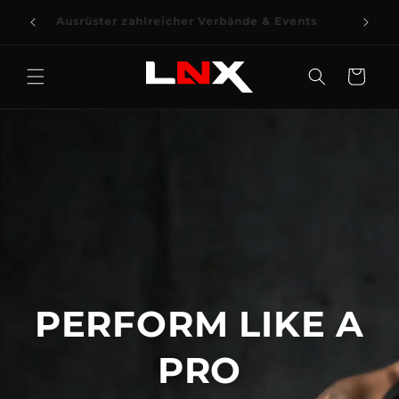
DIREKT
ZUM
Ausrüster zahlreicher Verbände & Events
INHALT
Warenkorb
PERFORM LIKE A
PRO