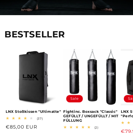
BESTSELLER
Sale
Sa
LNX Stoßkissen "Ultimatte"
Fightinc. Boxsack "Classic"
LNX S
GEFÜLLT / UNGEFÜLLT / MIT
"Perf
37
(37)
FÜLLUNG
Bewertungen
Normaler
€85,00 EUR
insgesamt
2
(2)
Verk
€79
Bewertungen