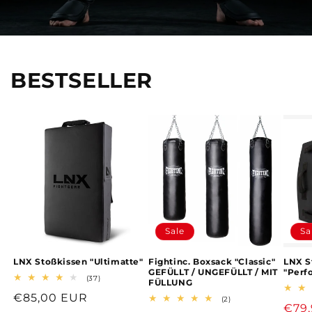
BESTSELLER
Sale
Sa
LNX Stoßkissen "Ultimatte"
Fightinc. Boxsack "Classic"
LNX S
GEFÜLLT / UNGEFÜLLT / MIT
"Perf
37
(37)
FÜLLUNG
Bewertungen
Normaler
€85,00 EUR
insgesamt
2
(2)
Verk
€79
Bewertungen