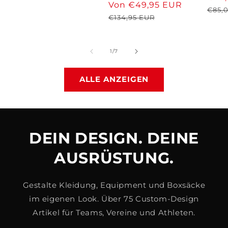
Preis
Verkaufspreis
Von €49,95 EUR
Normale
insgesamt
€85,
Preis
€134,95 EUR
von
1
/
7
ALLE ANZEIGEN
DEIN DESIGN. DEINE
AUSRÜSTUNG.
Gestalte Kleidung, Equipment und Boxsäcke
im eigenen Look. Über 75 Custom-Design
Artikel für Teams, Vereine und Athleten.