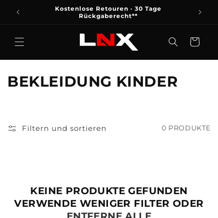
DIREKT
Kostenlose Retouren · 30 Tage
ZUM
Ausrü
Rückgaberecht**
INHALT
Warenkorb
K
BEKLEIDUNG KINDER
A
T
Filtern und sortieren
0 PRODUKTE
E
G
O
KEINE PRODUKTE GEFUNDEN
R
VERWENDE WENIGER FILTER ODER
I
ENTFERNE ALLE