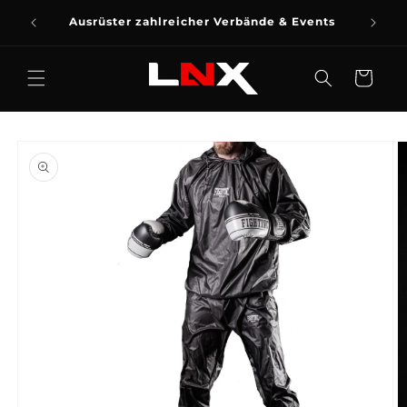
DIREKT
ZUM
Ausrüster zahlreicher Verbände & Events
INHALT
Warenkorb
UKTINFORMATIONEN
GEN