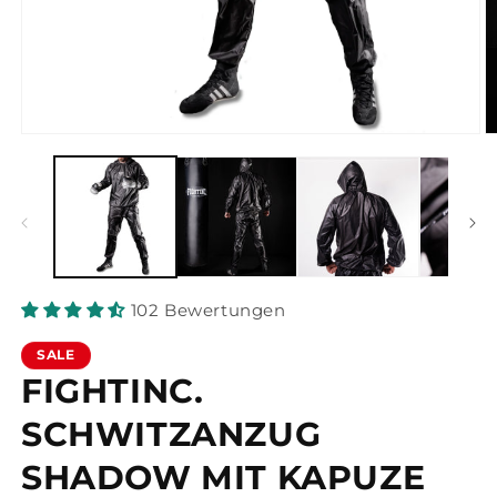
Medien
M
1
2
in
in
Modal
M
öffnen
ö
102 Bewertungen
SALE
FIGHTINC.
SCHWITZANZUG
SHADOW MIT KAPUZE