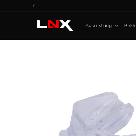
DIREKT
ZUM
INHALT
Ausrüstung
Bekl
ZU
PRODUKTINFORMATIONEN
SPRINGEN