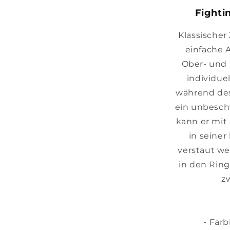
Fighti
Klassischer
einfache 
Ober- und 
individue
während des
ein unbesch
kann er mit
in seine
verstaut we
in den Rin
z
- Far