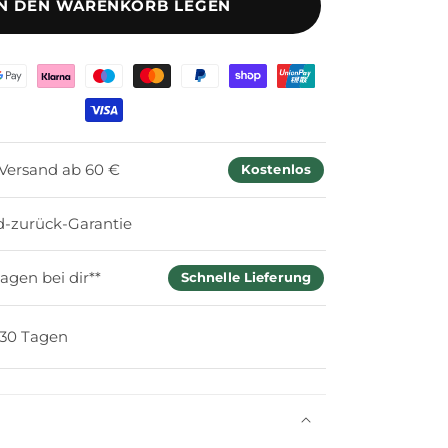
für
IN DEN WARENKORB LEGEN
Fightinc.
Zahnschutz
Double
hoden
Pro
 Versand ab 60 €
Kostenlos
d-zurück-Garantie
agen bei dir**
Schnelle Lieferung
 30 Tagen