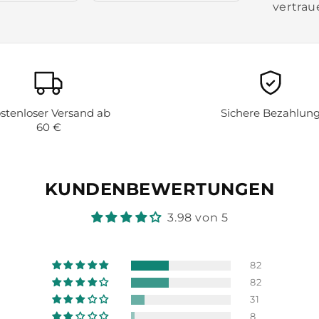
vertrau
stenloser Versand ab
Sichere Bezahlun
60 €
KUNDENBEWERTUNGEN
3.98 von 5
82
82
31
8