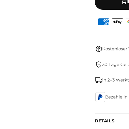
für
Fightinc.
Zahnschutz
Double
Zahlungsmet
Pro
Kostenloser
30 Tage Gel
in 2–3 Werkt
Bezahle in
DETAILS