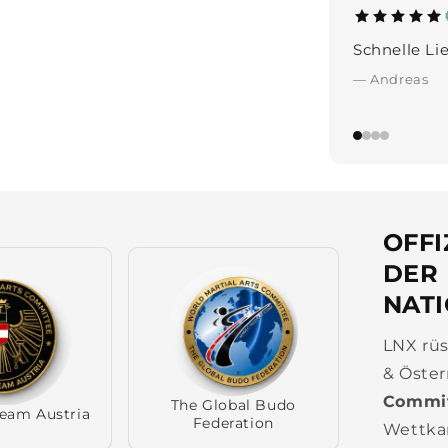
Tolle Produk
perfekt, im
— Michael
OFFI
DER
NAT
LNX rüs
& Öster
Commi
The Global Budo
Team Austria
Federation
Wettkam