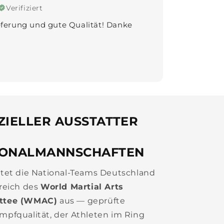
Verifiziert
te, ultraschnelle Lieferung, alles
mer wieder :-)
ZIELLER AUSSTATTER
IONALMANNSCHAFTEN
tet die National-Teams Deutschland
reich des
World Martial Arts
ttee (WMAC)
aus — geprüfte
pfqualität, der Athleten im Ring