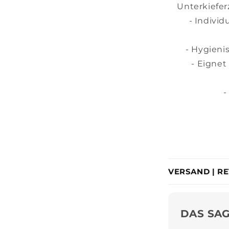
Unterkiefer
- Indivi
- Hygieni
- Eignet
-
VERSAND | R
DAS SA