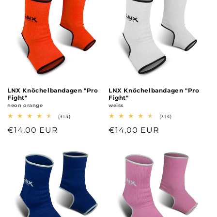
LNX Knöchelbandagen "Pro
LNX Knöchelbandagen "Pro
Fight"
Fight"
neon orange
weiss
314
314
(314)
(314)
Bewertungen
Bewertungen
Normaler
€14,00 EUR
Normaler
€14,00 EUR
insgesamt
insgesamt
Preis
Preis