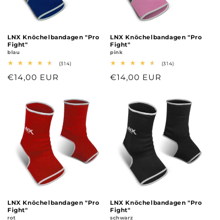
LNX Knöchelbandagen "Pro
LNX Knöchelbandagen "Pro
Fight"
Fight"
blau
pink
314
314
(314)
(314)
Bewertungen
Bewertungen
Normaler
€14,00 EUR
Normaler
€14,00 EUR
insgesamt
insgesamt
Preis
Preis
LNX Knöchelbandagen "Pro
LNX Knöchelbandagen "Pro
Fight"
Fight"
rot
schwarz