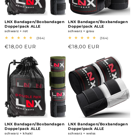
E
:
LNX Bandagen/Boxbandagen
LNX Bandagen/Boxbandagen
Doppelpack ALLE
Doppelpack ALLE
schwarz + rot
schwarz + grau
364
364
(364)
(364)
Bewertungen
Bewertungen
Normaler
€18,00 EUR
Normaler
€18,00 EUR
insgesamt
insgesamt
Preis
Preis
LNX Bandagen/Boxbandagen
LNX Bandagen/Boxbandagen
Doppelpack ALLE
Doppelpack ALLE
schwarz + khaki
schwarz + weiss