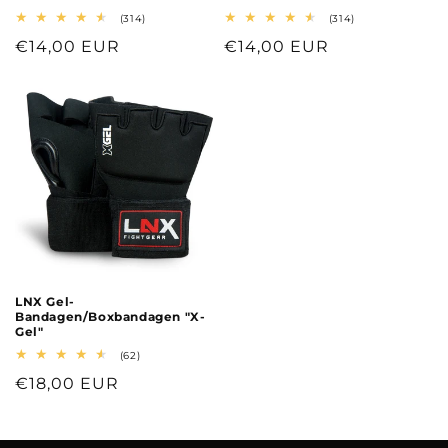
314
314
(314)
(314)
Bewertungen
Bewertungen
Normaler
€14,00 EUR
Normaler
€14,00 EUR
insgesamt
insgesamt
Preis
Preis
LNX Gel-
Bandagen/Boxbandagen "X-
Gel"
62
(62)
Bewertungen
Normaler
€18,00 EUR
insgesamt
Preis