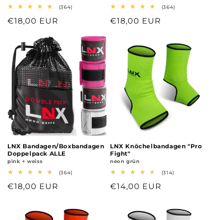
364
364
(364)
(364)
Bewertungen
Bewertungen
Normaler
€18,00 EUR
Normaler
€18,00 EUR
insgesamt
insgesamt
Preis
Preis
LNX Bandagen/Boxbandagen
LNX Knöchelbandagen "Pro
Doppelpack ALLE
Fight"
pink + weiss
neon grün
364
314
(364)
(314)
Bewertungen
Bewertungen
Normaler
€18,00 EUR
Normaler
€14,00 EUR
insgesamt
insgesamt
Preis
Preis